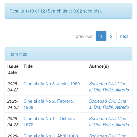
Results 1-10 of 12 (Search time: 0.02 seconds).
previous
1
2
next
Item hits:
Issue
Title
Author(s)
Date
2025-
Cine al día No 8. Junio, 1969
Sociedad Civil Cine
04-23
al Día
;
Roffé, Alfredo
2025-
Cine al día No 2. Febrero,
Sociedad Civil Cine
04-23
1968
al Día
;
Roffé, Alfredo
2025-
Cine al día No 11. Octubre,
Sociedad Civil Cine
04-23
1970
al Día
;
Roffé, Alfredo
2025-
Cine al día No 3. Abril, 1968
Sociedad Civil Cine