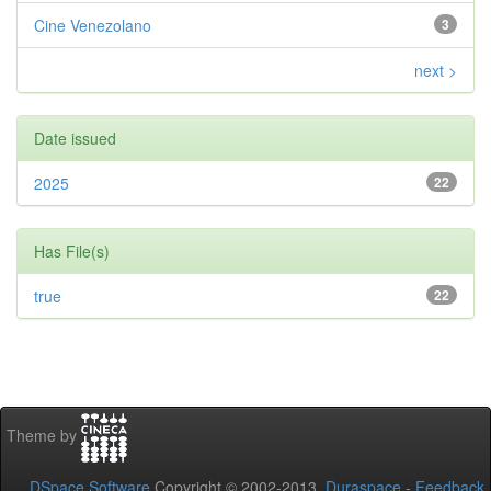
Cine Venezolano
3
next >
Date issued
2025
22
Has File(s)
true
22
Theme by
DSpace Software
Copyright © 2002-2013
Duraspace
-
Feedback