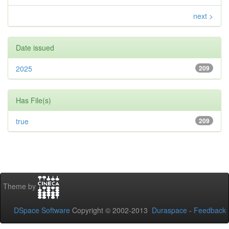
next >
Date issued
2025
209
Has File(s)
true
209
Theme by
DSpace Software
Copyright © 2002-2013
Duraspace
-
Feedback