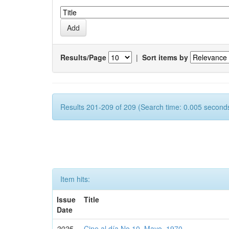
Results/Page
|
Sort items by
Results 201-209 of 209 (Search time: 0.005 seconds
Item hits:
Issue
Title
Date
2025-
Cine al día No 10. Mayo, 1970