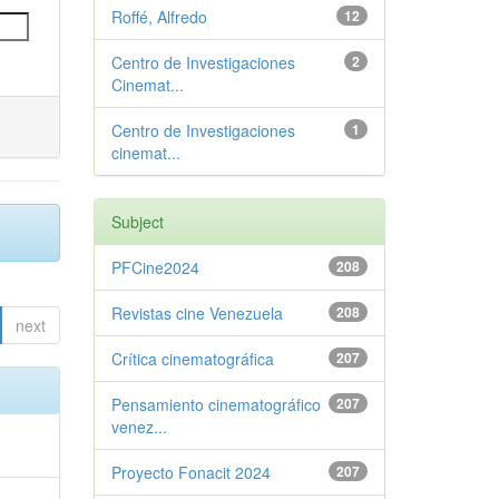
Roffé, Alfredo
12
Centro de Investigaciones
2
Cinemat...
Centro de Investigaciones
1
cinemat...
Subject
PFCine2024
208
Revistas cine Venezuela
208
next
Crítica cinematográfica
207
Pensamiento cinematográfico
207
venez...
Proyecto Fonacit 2024
207