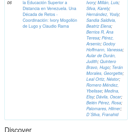
06
la Educación Superior a
Ivory
;
Millán, Luis
;
Distancia en Venezuela. Una
Silva, Karely
;
Década de Retos -
Hernández, Yosly
;
Coordinación: Ivory Mogollón
Sandia Saldivia,
de Lugo y Claudio Rama
Beatriz Elena
;
Berrios R, Ana
Teresa
;
Pérez,
Arsenio
;
Godoy
Hoffmann, Vanessa
;
Aular de Durán,
Judith
;
Quintero
Bravo, Hugo
;
Terán
Morales, Georgette
;
Leal Ortiz, Néstor
;
Romero Méndez,
Ybelisse
;
Medina,
Elsy
;
Dávila, Oscar
;
Belén Pérez, Rosa
;
Palomares, Hilmer
;
D´Silva, Franahid
Discover