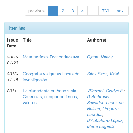
previous
1
2
3
4
...
760
next
Item hits:
Issue
Title
Author(s)
Date
2020-
Metamorfosis Tecnoeducativa
Ojeda, Nancy
01-23
2016-
Geografía y algunas líneas de
Sáez Sáez, Vidal
11-15
investigación
2011
La ciudadanía en Venezuela.
Villarroel, Gladys E.
;
Creencias, comportamientos,
D´Ambrosio,
valores
Salvador
;
Ledezma,
Nelson
;
Oropeza,
Lourdes
;
D'Aubeterre López,
María Eugenia