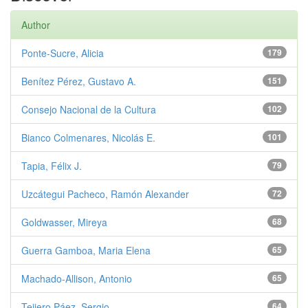
Author
Ponte-Sucre, Alicia
179
Benítez Pérez, Gustavo A.
151
Consejo Nacional de la Cultura
102
Bianco Colmenares, Nicolás E.
101
Tapia, Félix J.
79
Uzcátegui Pacheco, Ramón Alexander
72
Goldwasser, Mireya
68
Guerra Gamboa, Maria Elena
65
Machado-Allison, Antonio
65
Teijero Páez, Sergio
64