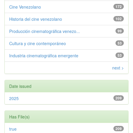
Cine Venezolano
172
Historia del cine venezolano
102
Producción cinematográfica venezo...
99
Cultura y cine contemporáneo
53
Industria cinematográfica emergente
53
next >
Date issued
2025
209
Has File(s)
true
209