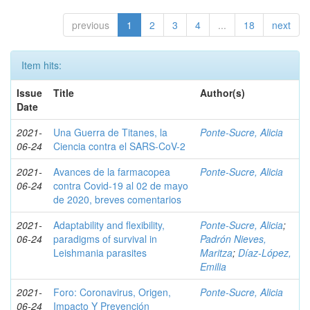
previous
1
2
3
4
...
18
next
Item hits:
Issue
Title
Author(s)
Date
2021-
Una Guerra de Titanes, la
Ponte-Sucre, Alicia
06-24
Ciencia contra el SARS-CoV-2
2021-
Avances de la farmacopea
Ponte-Sucre, Alicia
06-24
contra Covid-19 al 02 de mayo
de 2020, breves comentarios
2021-
Adaptability and flexibility,
Ponte-Sucre, Alicia
;
06-24
paradigms of survival in
Padrón Nieves,
Leishmania parasites
Maritza
;
Díaz-López,
Emilia
2021-
Foro: Coronavirus, Origen,
Ponte-Sucre, Alicia
06-24
Impacto Y Prevención