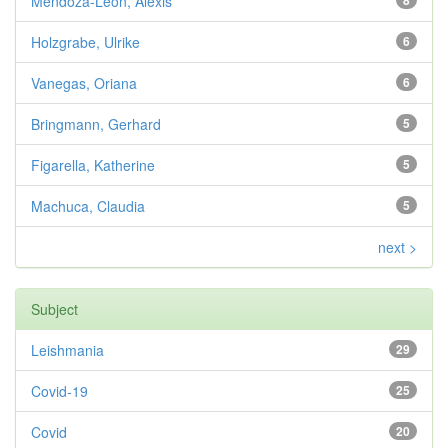
Mendoza-León, Alexis
8
Holzgrabe, Ulrike
6
Vanegas, Oriana
6
Bringmann, Gerhard
5
Figarella, Katherine
5
Machuca, Claudia
5
next >
Subject
Leishmania
29
Covid-19
25
Covid
20