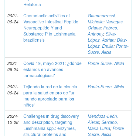
Relatoría
2021-
Chemotactic activities of
Giammarressi,
06-24
Vasoactive Intestinal Peptide,
Michelle
;
Vanegas,
Neuropeptide Y and
Oriana
;
Febres,
Substance P in Leishmania
Anthony
;
Silva-
braziliensis
López, Adrian
;
Díaz-
López, Emilia
;
Ponte-
Sucre, Alicia
2021-
Covid-19, mayo 2021: ¿dónde
Ponte-Sucre, Alicia
06-24
estamos en avances
farmacológicos?
2021-
Tejiendo la red de la ciencia
Ponte-Sucre, Alicia
06-24
para la salud en pro de "un
mundo apropiado para los
niños"
2024-
Challenges in drug discovery
Mendoza-León,
12-08
and description, targeting
Alexis
;
Serrano,
Leishmania spp.: enzymes,
Maria Luisa
;
Ponte-
structural proteins and
Sucre, Alicia