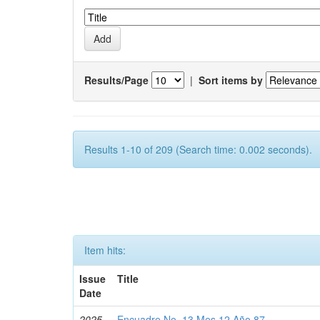
Results/Page
|
Sort items by
Results 1-10 of 209 (Search time: 0.002 seconds).
Item hits:
Issue
Title
Date
2025-
Encuadre No. 13 Mes 12 Año 87