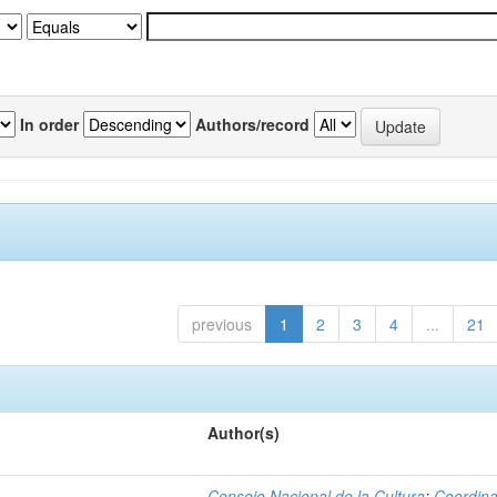
In order
Authors/record
previous
1
2
3
4
...
21
Author(s)
Consejo Nacional de la Cultura
;
Coordina