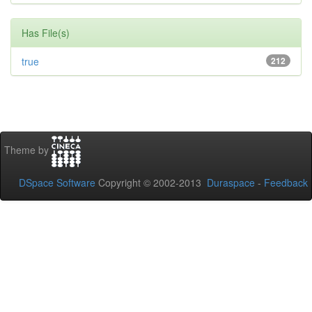
Has File(s)
true
212
Theme by
DSpace Software
Copyright © 2002-2013
Duraspace
-
Feedback