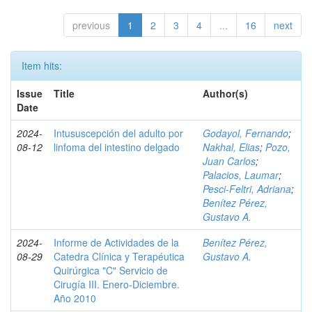
previous
1
2
3
4
...
16
next
Item hits:
Issue
Title
Author(s)
Date
2024-
Intususcepción del adulto por
Godayol, Fernando
;
08-12
linfoma del intestino delgado
Nakhal, Elias
;
Pozo,
Juan Carlos
;
Palacios, Laumar
;
Pesci-Feltri, Adriana
;
Benítez Pérez,
Gustavo A.
2024-
Informe de Actividades de la
Benítez Pérez,
08-29
Catedra Clínica y Terapéutica
Gustavo A.
Quirúrgica "C" Servicio de
Cirugía III. Enero-Diciembre.
Año 2010