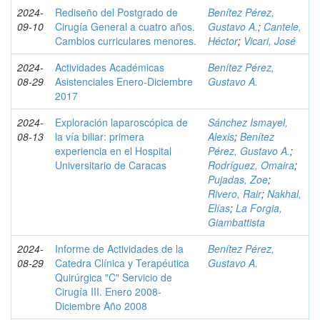
2024-
Rediseño del Postgrado de
Benítez Pérez,
09-10
Cirugía General a cuatro años.
Gustavo A.
;
Cantele,
Cambios curriculares menores.
Héctor
;
Vicari, José
2024-
Actividades Académicas
Benítez Pérez,
08-29
Asistenciales Enero-Diciembre
Gustavo A.
2017
2024-
Exploración laparoscópica de
Sánchez Ismayel,
08-13
la vía biliar: primera
Alexis
;
Benítez
experiencia en el Hospital
Pérez, Gustavo A.
;
Universitario de Caracas
Rodríguez, Omaira
;
Pujadas, Zoe
;
Rivero, Rair
;
Nakhal,
Elías
;
La Forgia,
Giambattista
2024-
Informe de Actividades de la
Benítez Pérez,
08-29
Catedra Clínica y Terapéutica
Gustavo A.
Quirúrgica "C" Servicio de
Cirugía III. Enero 2008-
Diciembre Año 2008