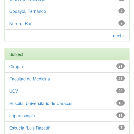
Godayol, Fernando
7
Norero, Raúl
7
next >
Subject
Cirugía
21
Facultad de Medicina
21
UCV
20
Hospital Universitario de Caracas
18
Laparoscopia
11
Escuela "Luis Razetti"
7