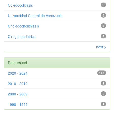
Coledocolitiasis
6
Universidad Central de Venezuela
5
Choledocholithiasis
4
Cirugía bariátrica
4
next >
Date issued
2020 - 2024
147
2010 - 2019
1
2000 - 2009
2
1998 - 1999
1