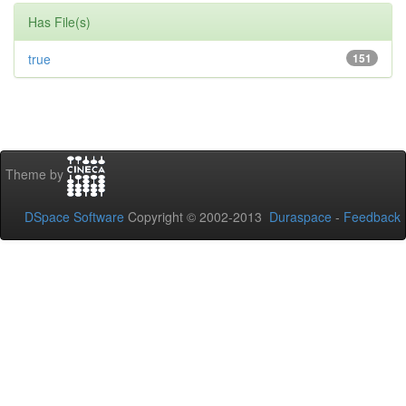
Has File(s)
true
151
Theme by
DSpace Software
Copyright © 2002-2013
Duraspace
-
Feedback