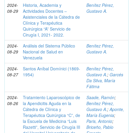
2024-
Historia, Academia y
Benítez Pérez,
08-29
Actividades Docentes –
Gustavo A.
Asistenciales de la Cátedra de
Clínica y Terapéutica
Quirúrgica “A” Servicio de
Cirugía I, 2021- 2022.
2024-
Análisis del Sistema Público
Benítez Pérez,
08-29
Nacional de Salud en
Gustavo A.
Venezuela
2024-
Santos Aníbal Domínici (1869-
Benítez Pérez,
08-27
1954)
Gustavo A.
;
Garcés
Da Silva, María
Fátima
2024-
Tratamiento Laparoscópico de
Saade, Ramón
;
08-26
la Apendicitis Aguda en la
Benítez Pérez,
Cátedra de Clínica y
Gustavo A.
;
Aponte,
Terapéutica Quirúrgica “C”, de
María Eugenia
;
la Escuela de Medicina “Luis
Paris, Antonio
;
Razetti”, Servicio de Cirugía III
Briceño, Pablo