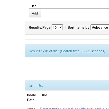
Results/Page
|
Sort items by
Results 1-10 of 327 (Search time: 0.002 seconds).
Item hits:
Issue
Title
Date
1997
Determination of total, soluble and insoluble 