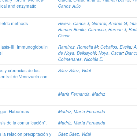
mical and enzymatic
Carlos Julio
imetric methods
Rivera, Carlos J
;
Gerardi, Andres G
;
Infa
Ramon Benito
;
Carrasco, Hernan J
;
Rodr
Oscar
sis-III. Immunoglobulin
Ramírez, Romelia M
;
Ceballos, Evelia
;
A
el
de Noya, Belkisyolé
;
Noya, Oscar
;
Bianc
Colmenares, Nicolás E.
es y creencias de los
Sáez Sáez, Vidal
Central de Venezuela con
María Fernanda, Madriz
ürgen Habermas
Madriz, María Fernanda
tasis de la comunicación”.
Madriz, María Fernanda
la relación precipitación y
Sáez Sáez, Vidal