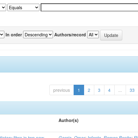
In order
Authors/record
previous
1
2
3
4
...
33
Author(s)
dietary fibre in two new
Garcia, Omar
;
Infante, Ramon Benito
;
Ri