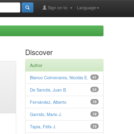
Sign on to:
Language
Discover
Author
Bianco Colmenares, Nicolás E.
41
De Sanctis, Juan B.
24
Fernández, Alberto
19
Garrido, Mario J.
19
Tapia, Félix J.
19