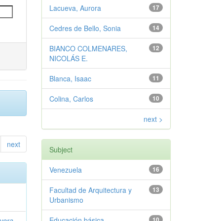
Lacueva, Aurora
17
Cedres de Bello, Sonia
14
BIANCO COLMENARES,
12
NICOLÁS E.
Blanca, Isaac
11
Colina, Carlos
10
next >
next
Subject
Venezuela
16
Facultad de Arquitectura y
13
Urbanismo
Educación básica
10
vera,