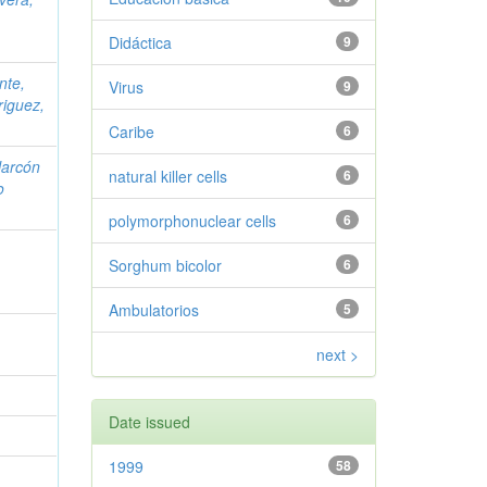
Didáctica
9
nte,
Virus
9
iguez,
Caribe
6
larcón
natural killer cells
6
o
polymorphonuclear cells
6
Sorghum bicolor
6
Ambulatorios
5
next >
Date issued
1999
58