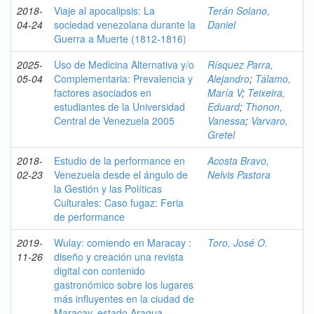
2018-
Viaje al apocalipsis: La
Terán Solano,
04-24
sociedad venezolana durante la
Daniel
Guerra a Muerte (1812-1816)
2025-
Uso de Medicina Alternativa y/o
Rísquez Parra,
05-04
Complementaria: Prevalencia y
Alejandro
;
Tálamo,
factores asociados en
María V
;
Teixeira,
estudiantes de la Universidad
Eduard
;
Thonon,
Central de Venezuela 2005
Vanessa
;
Varvaro,
Gretel
2018-
Estudio de la performance en
Acosta Bravo,
02-23
Venezuela desde el ángulo de
Nelvis Pastora
la Gestión y las Políticas
Culturales: Caso fugaz: Feria
de performance
2019-
Wulay: comiendo en Maracay :
Toro, José O.
11-26
diseño y creación una revista
digital con contenido
gastronómico sobre los lugares
más influyentes en la ciudad de
Maracay, estado Aragua