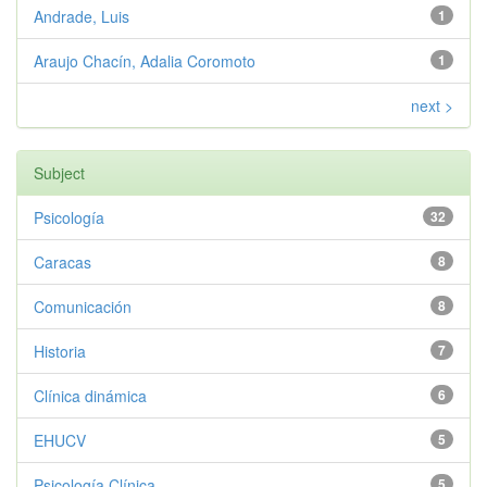
Andrade, Luis
1
Araujo Chacín, Adalia Coromoto
1
next >
Subject
Psicología
32
Caracas
8
Comunicación
8
Historia
7
Clínica dinámica
6
EHUCV
5
Psicología Clínica
5