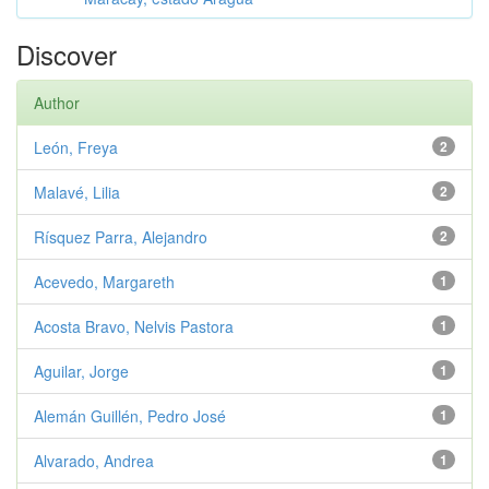
Discover
Author
León, Freya
2
Malavé, Lilia
2
Rísquez Parra, Alejandro
2
Acevedo, Margareth
1
Acosta Bravo, Nelvis Pastora
1
Aguilar, Jorge
1
Alemán Guillén, Pedro José
1
Alvarado, Andrea
1