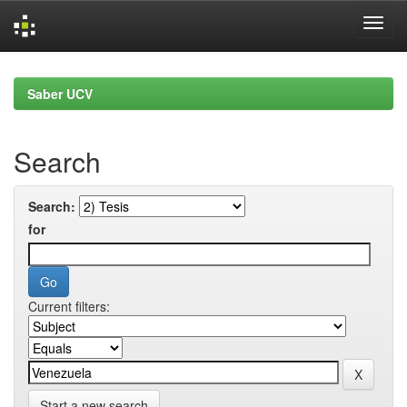
Skip
navigation
Saber UCV
Search
Search:
for
Current filters:
Start a new search