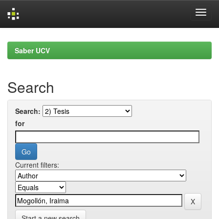
Skip
navigation
Saber UCV
Search
Search:
for
Current filters:
Start a new search