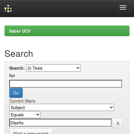
Skip
navigation
Saber UCV
Search
Search:
for
Current filters:
Start a new search