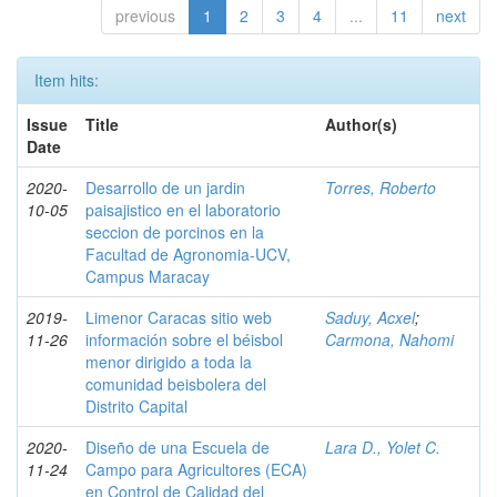
previous
1
2
3
4
...
11
next
Item hits:
Issue
Title
Author(s)
Date
2020-
Desarrollo de un jardin
Torres, Roberto
10-05
paisajistico en el laboratorio
seccion de porcinos en la
Facultad de Agronomia-UCV,
Campus Maracay
2019-
Limenor Caracas sitio web
Saduy, Acxel
;
11-26
información sobre el béisbol
Carmona, Nahomi
menor dirigido a toda la
comunidad beisbolera del
Distrito Capital
2020-
Diseño de una Escuela de
Lara D., Yolet C.
11-24
Campo para Agricultores (ECA)
en Control de Calidad del