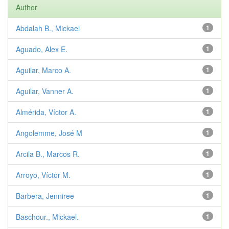
Author
Abdalah B., Mickael
1
Aguado, Alex E.
1
Aguilar, Marco A.
1
Aguilar, Vanner A.
1
Almérida, Víctor A.
1
Angolemme, José M
1
Arcila B., Marcos R.
1
Arroyo, Víctor M.
1
Barbera, Jenniree
1
Baschour., Mickael.
1