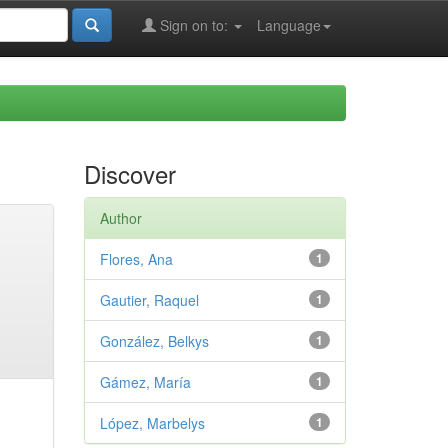
Sign on to:
Language
Discover
Author
Flores, Ana
1
Gautier, Raquel
1
González, Belkys
1
Gámez, María
1
López, Marbelys
1