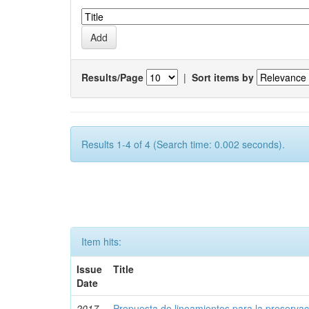
Results/Page
|
Sort items by
Results 1-4 of 4 (Search time: 0.002 seconds).
Item hits:
Issue
Title
Date
2017-
Propuesta de lineamientos para la preserva