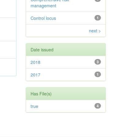
management
Control locus
1
next >
Date issued
2018
3
2017
1
Has File(s)
true
4