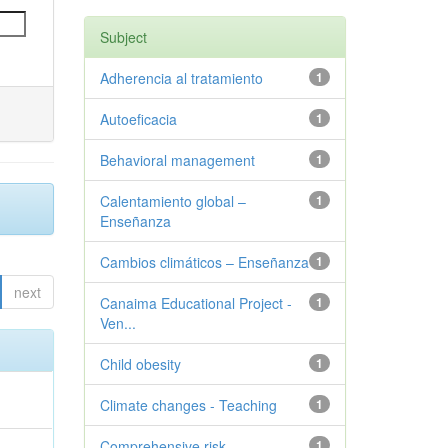
Subject
Adherencia al tratamiento
1
Autoeficacia
1
Behavioral management
1
Calentamiento global –
1
Enseñanza
Cambios climáticos – Enseñanza
1
next
Canaima Educational Project -
1
Ven...
Child obesity
1
Climate changes - Teaching
1
Comprehensive risk
1