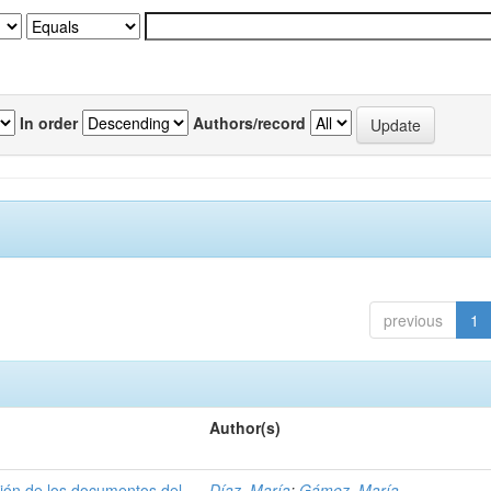
In order
Authors/record
previous
1
Author(s)
ción de los documentos del
Díaz, María
;
Gámez, María