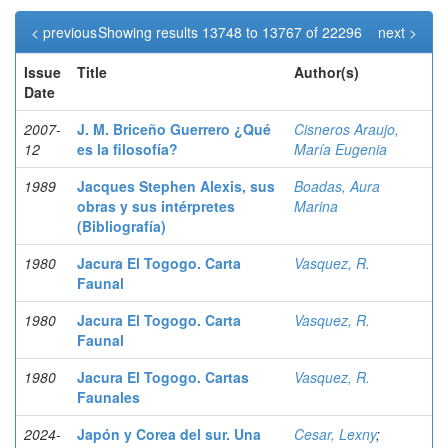
< previous
Showing results 13748 to 13767 of 22296
next >
Issue
Title
Author(s)
Date
2007-
J. M. Briceño Guerrero ¿Qué
Cisneros Araujo,
12
es la filosofía?
María Eugenia
1989
Jacques Stephen Alexis, sus
Boadas, Aura
obras y sus intérpretes
Marina
(Bibliografía)
1980
Jacura El Togogo. Carta
Vasquez, R.
Faunal
1980
Jacura El Togogo. Carta
Vasquez, R.
Faunal
1980
Jacura El Togogo. Cartas
Vasquez, R.
Faunales
2024-
Japón y Corea del sur. Una
Cesar, Lexny
;