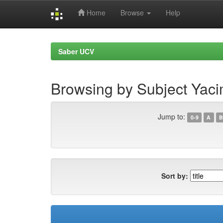
Home
Browse
Help
Skip
navigation
Saber UCV
Browsing by Subject Yaci
Jump to:
0-9
A
B
Sort by: