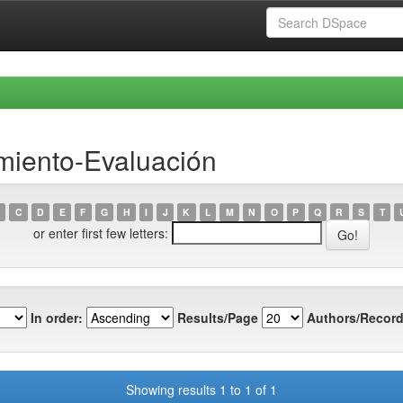
miento-Evaluación
C
D
E
F
G
H
I
J
K
L
M
N
O
P
Q
R
S
T
or enter first few letters:
In order:
Results/Page
Authors/Record
Showing results 1 to 1 of 1