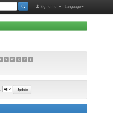
Sign on to:
Language
U
V
W
X
Y
Z
: