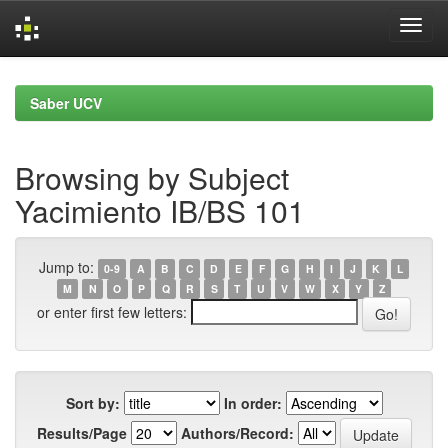
Skip
navigation
Saber UCV
Browsing by Subject
Yacimiento IB/BS 101
Jump to:
0-9
A
B
C
D
E
F
G
H
I
J
K
L
M
N
O
P
Q
R
S
T
U
V
W
X
Y
Z
or enter first few letters:
Sort by:
In order:
Results/Page
Authors/Record: