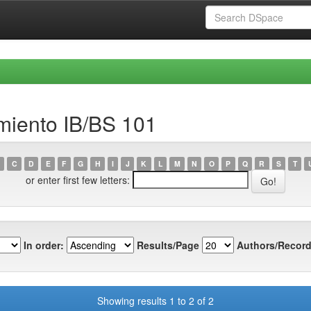
miento IB/BS 101
C
D
E
F
G
H
I
J
K
L
M
N
O
P
Q
R
S
T
or enter first few letters:
In order:
Results/Page
Authors/Record
Showing results 1 to 2 of 2