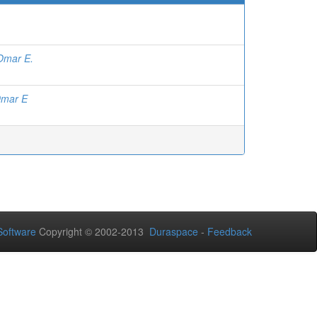
Omar E.
Omar E
oftware
Copyright © 2002-2013
Duraspace
-
Feedback