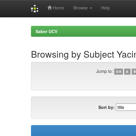
Home
Browse
Help
Skip
navigation
Saber UCV
Browsing by Subject Yaci
Jump to:
0-9
A
B
Sort by: