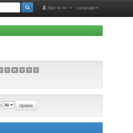
Sign on to:
Language
U
V
W
X
Y
Z
: