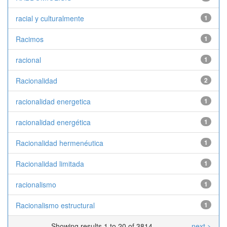
racial y culturalmente
1
Racimos
1
racional
1
Racionalidad
2
racionalidad energetica
1
racionalidad energética
1
Racionalidad hermenéutica
1
Racionalidad limitada
1
racionalismo
1
Racionalismo estructural
1
Showing results 1 to 20 of 3814
next >