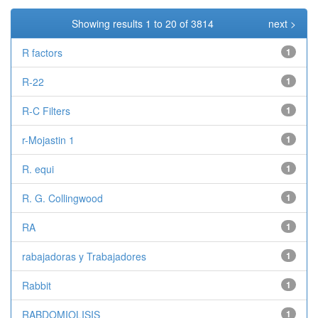
Showing results 1 to 20 of 3814
next >
R factors
1
R-22
1
R-C Filters
1
r-Mojastin 1
1
R. equi
1
R. G. Collingwood
1
RA
1
rabajadoras y Trabajadores
1
Rabbit
1
RABDOMIOLISIS
1