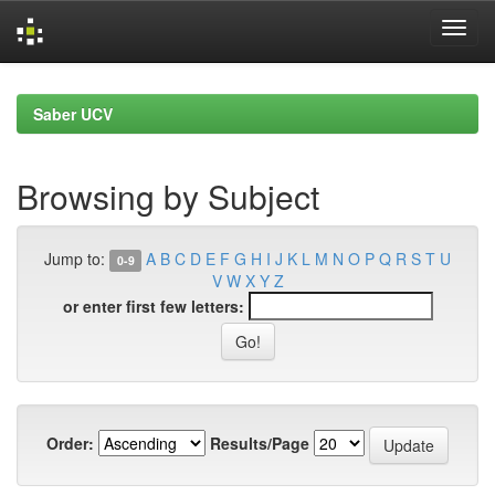
Skip
navigation
Saber UCV
Browsing by Subject
Jump to:
A
B
C
D
E
F
G
H
I
J
K
L
M
N
O
P
Q
R
S
T
U
0-9
V
W
X
Y
Z
or enter first few letters:
Order:
Results/Page