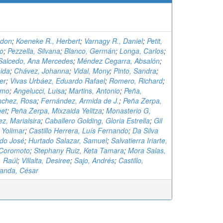
bdon
;
Koeneke R., Herbert
;
Varnagy R., Daniel
;
Petit,
io
;
Pezzella, Silvana
;
Blanco, Germán
;
Longa, Carlos
;
Salcedo, Ana Mercedes
;
Méndez Cegarra, Absalón
;
aida
;
Chávez, Johanna
;
Vidal, Mony
;
Pinto, Sandra
;
er
;
Vivas Urbáez, Eduardo Rafael
;
Romero, Richard
;
rmo
;
Angelucci, Luisa
;
Martins, Antonio
;
Peña,
nchez, Rosa
;
Fernández, Armida de J.
;
Peña Zerpa,
net
;
Peña Zerpa, Mixzaida Yelitza
;
Monasterio G,
z, Marialsira
;
Caballero Golding, Gloria Estrella
;
Gil
 Yolimar
;
Castillo Herrera, Luís Fernando
;
Da Silva
rdo José
;
Hurtado Salazar, Samuel
;
Salvatierra Iriarte,
n Coromoto
;
Stephany Ruiz, Keta Tamara
;
Mora Salas,
, Raúl
;
Villalta, Desiree
;
Sajo, Andrés
;
Castillo,
anda, César