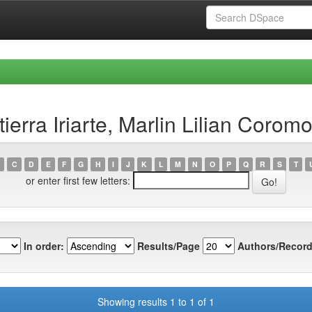
erra Iriarte, Marlin Lilian Coromo
C
D
E
F
G
H
I
J
K
L
M
N
O
P
Q
R
S
T
or enter first few letters:
In order:
Results/Page
Authors/Record
Showing results 1 to 1 of 1