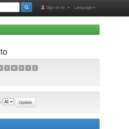
Sign on to:
Language
to
U
V
W
X
Y
Z
: