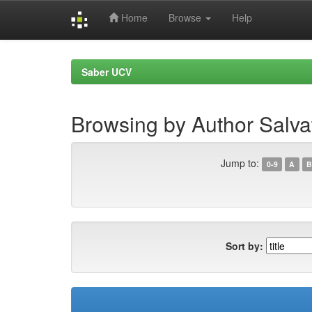
Home
Browse
Help
Skip
navigation
Saber UCV
Browsing by Author Salvati
Jump to:
0-9
A
B
Sort by: