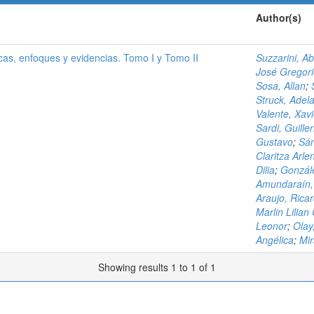
Author(s)
cas, enfoques y evidencias. Tomo I y Tomo II
Suzzarini, A
José Gregor
Sosa, Allan
;
Struck, Adel
Valente, Xavi
Sardi, Guille
Gustavo
;
Sá
Claritza Arle
Dilia
;
Gonzále
Amundaraín,
Araujo, Rica
Marlin Lilia
Leonor
;
Olay
Angélica
;
Mir
Showing results 1 to 1 of 1