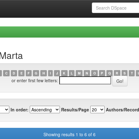
 Marta
C
D
E
F
G
H
I
J
K
L
M
N
O
P
Q
R
S
T
or enter first few letters:
In order:
Results/Page
Authors/Record
Showing results 1 to 6 of 6