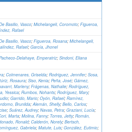
De Basilio, Vasco
;
Michelangeli, Coromoto
;
Figueroa,
índez, Rafael
De Basilio, Vasco
;
Figueroa, Rosana
;
Michelangeli,
alíndez, Rafael
;
García, Jhonel
Pacheco-Delahaye, Emperatriz
;
Sindoni, Eliana
ra
;
Colmenares, Griselda
;
Rodriguez, Jennifer
;
Sosa,
túriz, Rosaura
;
Siso, Kenia
;
Peña, José
;
Gámez,
avarri, Marleny
;
Frágenas, Nathalie
;
Rodríguez,
a, Yessica
;
Rumbos, Nohants
;
Rodríguez, Mary
;
udio
;
Garrido, Mario
;
Oyón, Rafael
;
Ramírez,
rdomo, Brunilda
;
Alemán, Shelly
;
Bello, Carlos
;
cise
;
Suárez, Audrey
;
Navas, Petra
;
Graziani, Lucía
;
Cori, Marta
;
Molina, Fanny
;
Torres, Jetty
;
Román,
donado, Ronald
;
Calderón, Norely
;
Bertsch,
omínguez, Gabriela
;
Matute, Luis
;
González, Eutimio
;