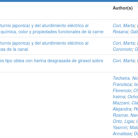
Author(s)
urnix japonica) y del aturdimiento eléctrico al
Cori, Marta
;
química, color y propiedades funcionales de la carne
Rosana
;
Gal
urnix japonica) y del aturdimiento eléctrico al
Cori, Marta
;
cas de la canal
Coromoto
;
G
es tipo oblea con harina desgrasada de girasol sobre
Cori, Marta
;
Techeira, No
Francisca
;
Is
Florencio
;
Ch
Iraima
;
Ocho
Mazzani, Cla
Alejandra
;
Pe
Rosmar, Nar
Ortiz, Ligia
;
Yasmín
;
Mal
Annalisse
;
D