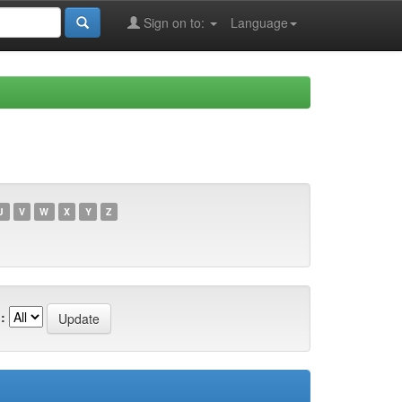
Sign on to:
Language
U
V
W
X
Y
Z
: