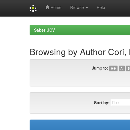
Home
Browse
Help
Skip
navigation
Saber UCV
Browsing by Author Cori,
Jump to:
0-9
A
B
Sort by: