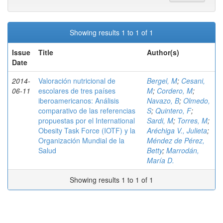
Showing results 1 to 1 of 1
Issue
Title
Author(s)
Date
2014-
Valoración nutricional de
Bergel, M
;
Cesani,
06-11
escolares de tres países
M
;
Cordero, M
;
iberoamericanos: Análisis
Navazo, B
;
Olmedo,
comparativo de las referencias
S
;
Quintero, F
;
propuestas por el International
Sardi, M
;
Torres, M
;
Obesity Task Force (IOTF) y la
Aréchiga V., Julieta
;
Organización Mundial de la
Méndez de Pérez,
Salud
Betty
;
Marrodán,
María D.
Showing results 1 to 1 of 1