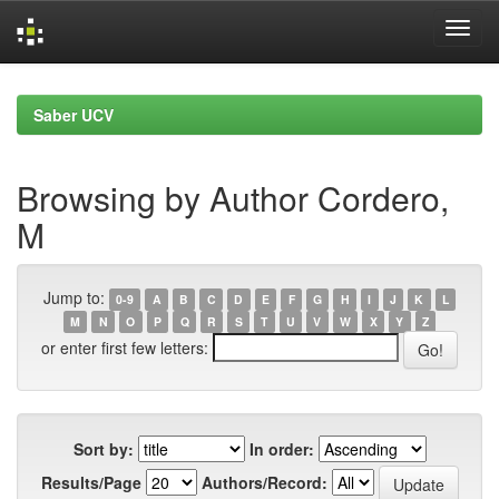
Skip
navigation
Saber UCV
Browsing by Author Cordero,
M
Jump to:
0-9
A
B
C
D
E
F
G
H
I
J
K
L
M
N
O
P
Q
R
S
T
U
V
W
X
Y
Z
or enter first few letters:
Sort by:
In order:
Results/Page
Authors/Record: