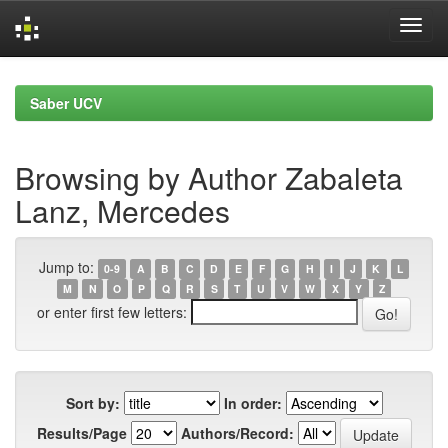
Skip
navigation
Saber UCV
Browsing by Author Zabaleta
Lanz, Mercedes
Jump to:
0-9
A
B
C
D
E
F
G
H
I
J
K
L
M
N
O
P
Q
R
S
T
U
V
W
X
Y
Z
or enter first few letters:
Sort by:
In order:
Results/Page
Authors/Record: