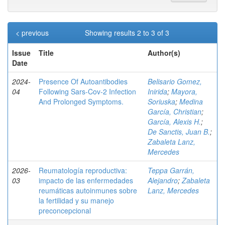
< previous
Showing results 2 to 3 of 3
Issue
Title
Author(s)
Date
2024-
Presence Of Autoantibodies
Belisario Gomez,
04
Following Sars-Cov-2 Infection
Inirida
;
Mayora,
And Prolonged Symptoms.
Soriuska
;
Medina
García, Christian
;
García, Alexis H.
;
De Sanctis, Juan B.
;
Zabaleta Lanz,
Mercedes
2026-
Reumatología reproductiva:
Teppa Garrán,
03
impacto de las enfermedades
Alejandro
;
Zabaleta
reumáticas autoinmunes sobre
Lanz, Mercedes
la fertilidad y su manejo
preconcepcional