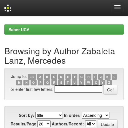
Skip
navigation
Saber UCV
Browsing by Author Zabaleta
Lanz, Mercedes
Jump to:
0-9
A
B
C
D
E
F
G
H
I
J
K
L
M
N
O
P
Q
R
S
T
U
V
W
X
Y
Z
or enter first few letters:
Sort by:
In order:
Results/Page
Authors/Record: