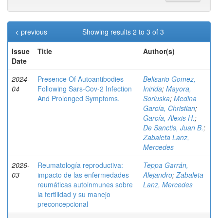
< previous
Showing results 2 to 3 of 3
Issue
Title
Author(s)
Date
2024-
Presence Of Autoantibodies
Belisario Gomez,
04
Following Sars-Cov-2 Infection
Inirida
;
Mayora,
And Prolonged Symptoms.
Soriuska
;
Medina
García, Christian
;
García, Alexis H.
;
De Sanctis, Juan B.
;
Zabaleta Lanz,
Mercedes
2026-
Reumatología reproductiva:
Teppa Garrán,
03
impacto de las enfermedades
Alejandro
;
Zabaleta
reumáticas autoinmunes sobre
Lanz, Mercedes
la fertilidad y su manejo
preconcepcional