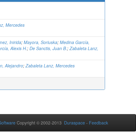
nz, Mercedes
mez, Inirida
;
Mayora, Soriuska
;
Medina García,
rcía, Alexis H.
;
De Sanctis, Juan B.
;
Zabaleta Lanz,
n, Alejandro
;
Zabaleta Lanz, Mercedes
oftware
Copyright © 2002-2013
Duraspace
-
Feedback