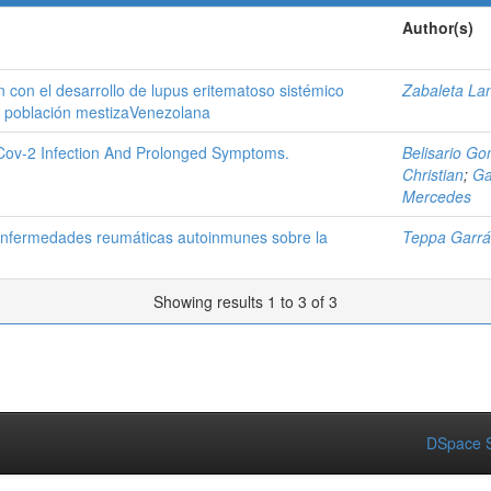
Author(s)
n con el desarrollo de lupus eritematoso sistémico
Zabaleta La
n población mestizaVenezolana
-Cov-2 Infection And Prolonged Symptoms.
Belisario Go
Christian
;
Ga
Mercedes
 enfermedades reumáticas autoinmunes sobre la
Teppa Garrá
Showing results 1 to 3 of 3
DSpace S