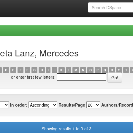
leta Lanz, Mercedes
C
D
E
F
G
H
I
J
K
L
M
N
O
P
Q
R
S
T
or enter first few letters:
In order:
Results/Page
Authors/Record
Showing results 1 to 3 of 3