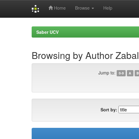
Home
Browse
Help
Skip
navigation
Saber UCV
Browsing by Author Zaba
Jump to:
0-9
A
B
Sort by: