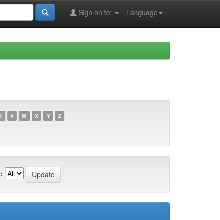
Sign on to:
Language
U
V
W
X
Y
Z
: