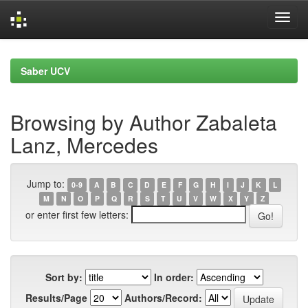
Skip
navigation
Saber UCV
Browsing by Author Zabaleta
Lanz, Mercedes
Jump to:
0-9
A
B
C
D
E
F
G
H
I
J
K
L
M
N
O
P
Q
R
S
T
U
V
W
X
Y
Z
or enter first few letters:
Sort by:
In order:
Results/Page
Authors/Record: