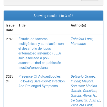
Showing results 1 to 3 of 3
Issue
Title
Author(s)
Date
2018
Estudio de factores
Zabaleta Lanz,
multigénicos y su relación con
Mercedes
el desarrollo de lupus
eritematoso sistémico (LES)
solo asociado a poli-
autoinmunidad en población
mestizaVenezolana
2024-
Presence Of Autoantibodies
Belisario Gomez,
04
Following Sars-Cov-2 Infection
Inirida
;
Mayora,
And Prolonged Symptoms.
Soriuska
;
Medina
García, Christian
;
García, Alexis H.
;
De Sanctis, Juan B.
;
Zabaleta Lanz,