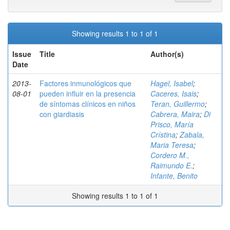
Showing results 1 to 1 of 1
Issue
Title
Author(s)
Date
2013-
Factores inmunológicos que
Hagel, Isabel
;
08-01
pueden influir en la presencia
Caceres, Isais
;
de síntomas clínicos en niños
Teran, Guillermo
;
con giardiasis
Cabrera, Maira
;
Di
Prisco, María
Crístina
;
Zabala,
Maria Teresa
;
Cordero M.,
Raimundo E.
;
Infante, Benito
Showing results 1 to 1 of 1