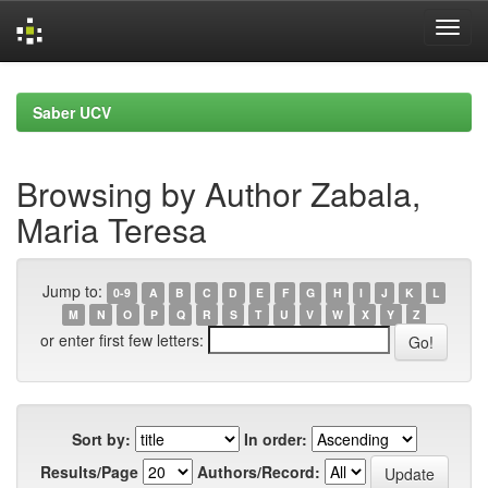
Skip
navigation
Saber UCV
Browsing by Author Zabala,
Maria Teresa
Jump to:
0-9
A
B
C
D
E
F
G
H
I
J
K
L
M
N
O
P
Q
R
S
T
U
V
W
X
Y
Z
or enter first few letters:
Sort by:
In order:
Results/Page
Authors/Record: