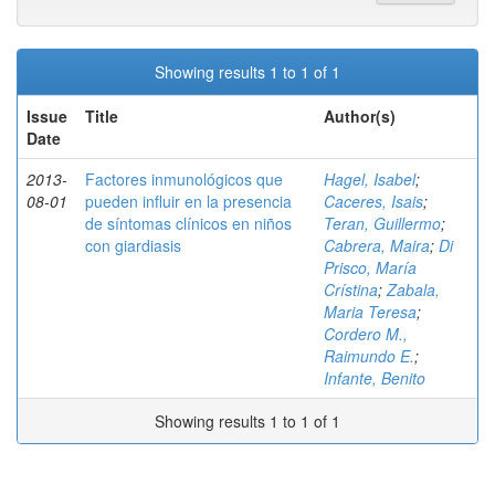
Showing results 1 to 1 of 1
Issue
Title
Author(s)
Date
2013-
Factores inmunológicos que
Hagel, Isabel
;
08-01
pueden influir en la presencia
Caceres, Isais
;
de síntomas clínicos en niños
Teran, Guillermo
;
con giardiasis
Cabrera, Maira
;
Di
Prisco, María
Crístina
;
Zabala,
Maria Teresa
;
Cordero M.,
Raimundo E.
;
Infante, Benito
Showing results 1 to 1 of 1