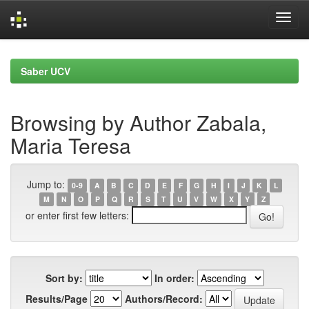
Skip
navigation
Saber UCV
Browsing by Author Zabala,
Maria Teresa
Jump to:
0-9
A
B
C
D
E
F
G
H
I
J
K
L
M
N
O
P
Q
R
S
T
U
V
W
X
Y
Z
or enter first few letters:
Sort by:
In order:
Results/Page
Authors/Record: