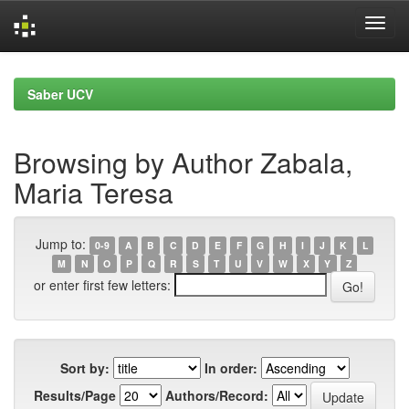
Skip
navigation
Saber UCV
Browsing by Author Zabala,
Maria Teresa
Jump to:
0-9
A
B
C
D
E
F
G
H
I
J
K
L
M
N
O
P
Q
R
S
T
U
V
W
X
Y
Z
or enter first few letters:
Sort by:
In order:
Results/Page
Authors/Record: