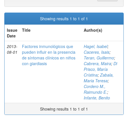
Showing results 1 to 1 of 1
Issue
Title
Author(s)
Date
2013-
Factores inmunológicos que
Hagel, Isabel
;
08-01
pueden influir en la presencia
Caceres, Isais
;
de síntomas clínicos en niños
Teran, Guillermo
;
con giardiasis
Cabrera, Maira
;
Di
Prisco, María
Crístina
;
Zabala,
Maria Teresa
;
Cordero M.,
Raimundo E.
;
Infante, Benito
Showing results 1 to 1 of 1