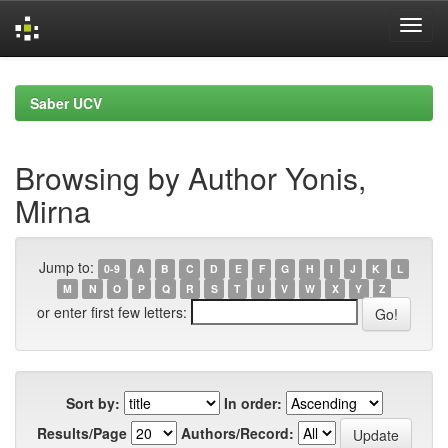
Skip
navigation
Saber UCV
Browsing by Author Yonis,
Mirna
Jump to:
0-9
A
B
C
D
E
F
G
H
I
J
K
L
M
N
O
P
Q
R
S
T
U
V
W
X
Y
Z
or enter first few letters:
Sort by:
In order:
Results/Page
Authors/Record: