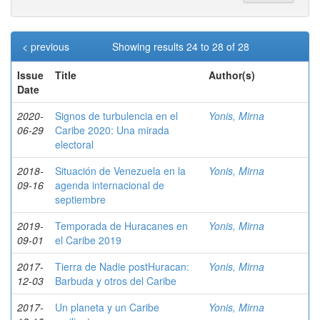
< previous
Showing results 24 to 28 of 28
Issue
Title
Author(s)
Date
2020-
Signos de turbulencia en el
Yonis, Mirna
06-29
Caribe 2020: Una mirada
electoral
2018-
Situación de Venezuela en la
Yonis, Mirna
09-16
agenda internacional de
septiembre
2019-
Temporada de Huracanes en
Yonis, Mirna
09-01
el Caribe 2019
2017-
Tierra de Nadie postHuracan:
Yonis, Mirna
12-03
Barbuda y otros del Caribe
2017-
Un planeta y un Caribe
Yonis, Mirna