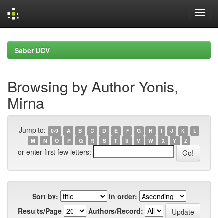
Skip
navigation
Saber UCV
Browsing by Author Yonis,
Mirna
Jump to:
0-9
A
B
C
D
E
F
G
H
I
J
K
L
M
N
O
P
Q
R
S
T
U
V
W
X
Y
Z
or enter first few letters:
Sort by:
In order:
Results/Page
Authors/Record: