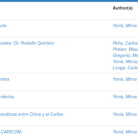
Author(s)
cia.
Yonis, Mirna
ciales “Dr. Rodolfo Quintero
Peña, Carlos
Phelan, Maur
Gregorio
;
Mé
Yonis, Mirna
Longa, Carl
ntiva
Yonis, Mirna
andemia.
Yonis, Mirna
lomáticas entre China y el Caribe.
Yonis, Mirna
ED-CARICOM.
Yonis, Mirna