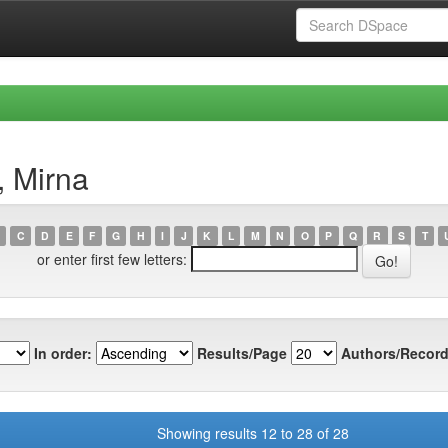
, Mirna
C
D
E
F
G
H
I
J
K
L
M
N
O
P
Q
R
S
T
or enter first few letters:
In order:
Results/Page
Authors/Record
Showing results 12 to 28 of 28