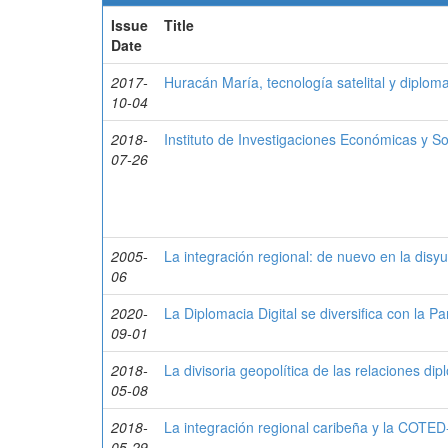
Issue
Title
Date
2017-
Huracán María, tecnología satelital y diploma
10-04
2018-
Instituto de Investigaciones Económicas y So
07-26
2005-
La integración regional: de nuevo en la disyu
06
2020-
La Diplomacia Digital se diversifica con la P
09-01
2018-
La divisoria geopolítica de las relaciones dip
05-08
2018-
La integración regional caribeña y la COT
05-29