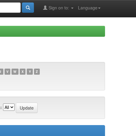
Sign on to:
Language
U
V
W
X
Y
Z
: