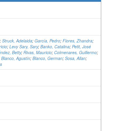
;
Struck, Adelaida
;
García, Pedro
;
Flores, Zhandra
;
icio
;
Levy Sary, Sary
;
Banko, Catalina
;
Petit, José
ndez, Betty
;
Rivas, Mauricio
;
Colmenares, Guillermo
;
;
Blanco, Agustín
;
Blanco, German
;
Sosa, Allan
;
os