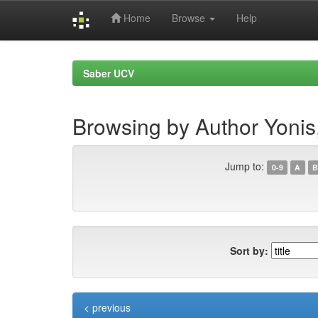
Home
Browse
Help
Skip
navigation
Saber UCV
Browsing by Author Yonis
Jump to:
0-9
A
B
Sort by:
< previous