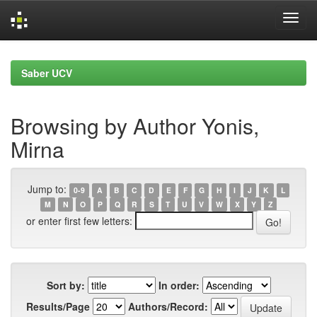
Skip
navigation
Saber UCV
Browsing by Author Yonis,
Mirna
Jump to:
0-9
A
B
C
D
E
F
G
H
I
J
K
L
M
N
O
P
Q
R
S
T
U
V
W
X
Y
Z
or enter first few letters:
Sort by:
In order:
Results/Page
Authors/Record: