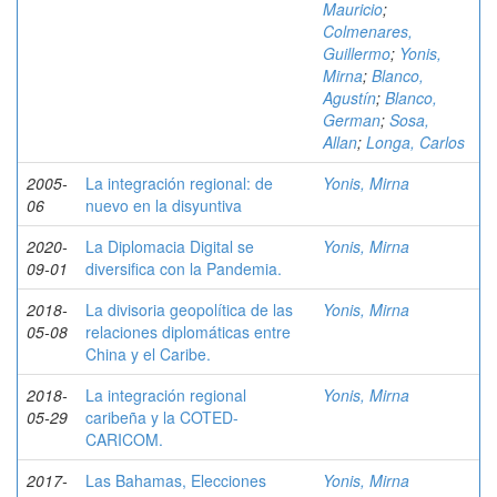
Mauricio
;
Colmenares,
Guillermo
;
Yonis,
Mirna
;
Blanco,
Agustín
;
Blanco,
German
;
Sosa,
Allan
;
Longa, Carlos
2005-
La integración regional: de
Yonis, Mirna
06
nuevo en la disyuntiva
2020-
La Diplomacia Digital se
Yonis, Mirna
09-01
diversifica con la Pandemia.
2018-
La divisoria geopolítica de las
Yonis, Mirna
05-08
relaciones diplomáticas entre
China y el Caribe.
2018-
La integración regional
Yonis, Mirna
05-29
caribeña y la COTED-
CARICOM.
2017-
Las Bahamas, Elecciones
Yonis, Mirna