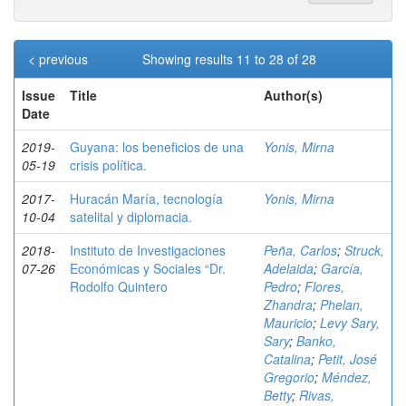
< previous
Showing results 11 to 28 of 28
Issue
Title
Author(s)
Date
2019-
Guyana: los beneficios de una
Yonis, Mirna
05-19
crisis política.
2017-
Huracán María, tecnología
Yonis, Mirna
10-04
satelital y diplomacia.
2018-
Instituto de Investigaciones
Peña, Carlos
;
Struck,
07-26
Económicas y Sociales “Dr.
Adelaida
;
García,
Rodolfo Quintero
Pedro
;
Flores,
Zhandra
;
Phelan,
Mauricio
;
Levy Sary,
Sary
;
Banko,
Catalina
;
Petit, José
Gregorio
;
Méndez,
Betty
;
Rivas,