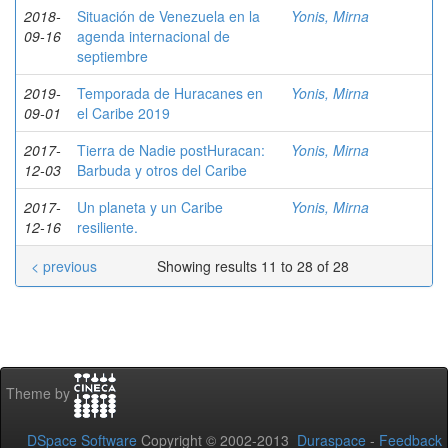
2018-
Situación de Venezuela en la
Yonis, Mirna
09-16
agenda internacional de
septiembre
2019-
Temporada de Huracanes en
Yonis, Mirna
09-01
el Caribe 2019
2017-
Tierra de Nadie postHuracan:
Yonis, Mirna
12-03
Barbuda y otros del Caribe
2017-
Un planeta y un Caribe
Yonis, Mirna
12-16
resiliente.
< previous
Showing results 11 to 28 of 28
Theme by
DSpace Software
Copyright © 2002-2013
Duraspace
-
Feedback