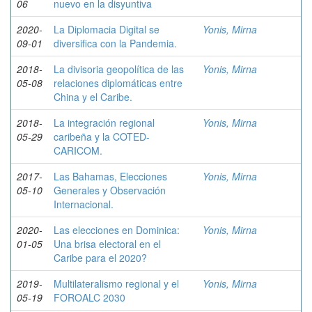
06
nuevo en la disyuntiva
2020-
La Diplomacia Digital se
Yonis, Mirna
09-01
diversifica con la Pandemia.
2018-
La divisoria geopolítica de las
Yonis, Mirna
05-08
relaciones diplomáticas entre
China y el Caribe.
2018-
La integración regional
Yonis, Mirna
05-29
caribeña y la COTED-
CARICOM.
2017-
Las Bahamas, Elecciones
Yonis, Mirna
05-10
Generales y Observación
Internacional.
2020-
Las elecciones en Dominica:
Yonis, Mirna
01-05
Una brisa electoral en el
Caribe para el 2020?
2019-
Multilateralismo regional y el
Yonis, Mirna
05-19
FOROALC 2030