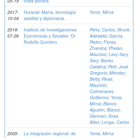
05-19
crisis política.
2017-
Huracán María, tecnología
Yonis, Mirna
10-04
satelital y diplomacia.
2018-
Instituto de Investigaciones
Peña, Carlos
;
Struck,
07-26
Económicas y Sociales “Dr.
Adelaida
;
García,
Rodolfo Quintero
Pedro
;
Flores,
Zhandra
;
Phelan,
Mauricio
;
Levy Sary,
Sary
;
Banko,
Catalina
;
Petit, José
Gregorio
;
Méndez,
Betty
;
Rivas,
Mauricio
;
Colmenares,
Guillermo
;
Yonis,
Mirna
;
Blanco,
Agustín
;
Blanco,
German
;
Sosa,
Allan
;
Longa, Carlos
2005-
La integración regional: de
Yonis, Mirna