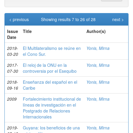
< previous
Showing results 7 to 26 of 28
next >
Issue
Title
Author(s)
Date
2019-
El Multilateralismo se reúne en
Yonis, Mirna
03-20
el Cono Sur.
2017-
El reloj de la ONU en la
Yonis, Mirna
07-30
controversia por el Esequibo
2018-
Enseñanza del español en el
Yonis, Mirna
09-16
Caribe
2009
Fortalecimiento institucional de
Yonis, Mirna
líneas de investigación en el
Postgrado de Relaciones
Internacionales
2019-
Guyana: los beneficios de una
Yonis, Mirna