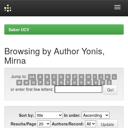
Skip
navigation
Saber UCV
Browsing by Author Yonis,
Mirna
Jump to:
0-9
A
B
C
D
E
F
G
H
I
J
K
L
M
N
O
P
Q
R
S
T
U
V
W
X
Y
Z
or enter first few letters:
Sort by:
In order:
Results/Page
Authors/Record: