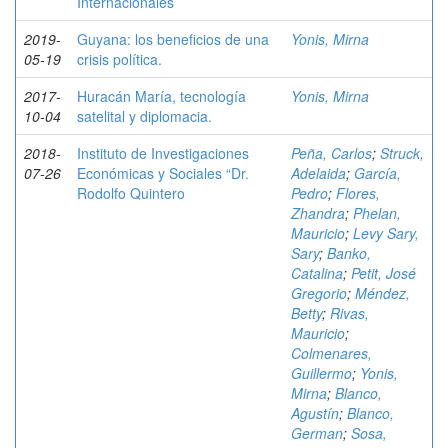
Internacionales
2019-
Guyana: los beneficios de una
Yonis, Mirna
05-19
crisis política.
2017-
Huracán María, tecnología
Yonis, Mirna
10-04
satelital y diplomacia.
2018-
Instituto de Investigaciones
Peña, Carlos
;
Struck,
07-26
Económicas y Sociales “Dr.
Adelaida
;
García,
Rodolfo Quintero
Pedro
;
Flores,
Zhandra
;
Phelan,
Mauricio
;
Levy Sary,
Sary
;
Banko,
Catalina
;
Petit, José
Gregorio
;
Méndez,
Betty
;
Rivas,
Mauricio
;
Colmenares,
Guillermo
;
Yonis,
Mirna
;
Blanco,
Agustín
;
Blanco,
German
;
Sosa,