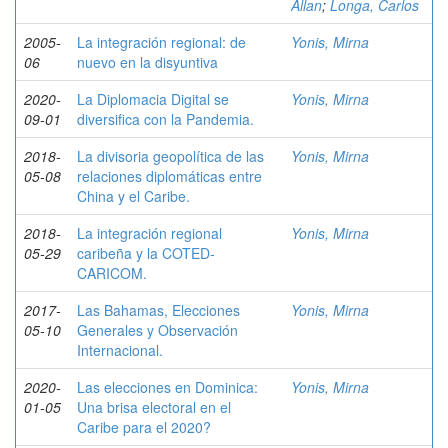
Allan
;
Longa, Carlos
2005-
La integración regional: de
Yonis, Mirna
06
nuevo en la disyuntiva
2020-
La Diplomacia Digital se
Yonis, Mirna
09-01
diversifica con la Pandemia.
2018-
La divisoria geopolítica de las
Yonis, Mirna
05-08
relaciones diplomáticas entre
China y el Caribe.
2018-
La integración regional
Yonis, Mirna
05-29
caribeña y la COTED-
CARICOM.
2017-
Las Bahamas, Elecciones
Yonis, Mirna
05-10
Generales y Observación
Internacional.
2020-
Las elecciones en Dominica:
Yonis, Mirna
01-05
Una brisa electoral en el
Caribe para el 2020?