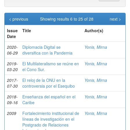
< previous
Showing results 6 to 25 of 28
next >
Issue
Title
Author(s)
Date
2020-
Diplomacia Digital se
Yonis, Mirna
06-29
diversifica con la Pandemia
2019-
El Multilateralismo se reúne en
Yonis, Mirna
03-20
el Cono Sur.
2017-
El reloj de la ONU en la
Yonis, Mirna
07-30
controversia por el Esequibo
2018-
Enseñanza del español en el
Yonis, Mirna
09-16
Caribe
2009
Fortalecimiento institucional de
Yonis, Mirna
líneas de investigación en el
Postgrado de Relaciones