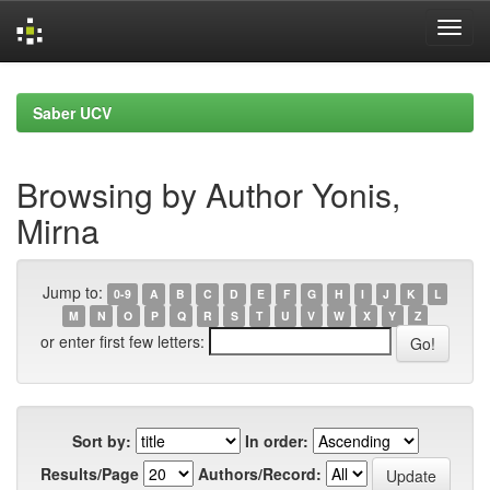
Skip
navigation
Saber UCV
Browsing by Author Yonis,
Mirna
Jump to:
0-9
A
B
C
D
E
F
G
H
I
J
K
L
M
N
O
P
Q
R
S
T
U
V
W
X
Y
Z
or enter first few letters:
Sort by:
In order:
Results/Page
Authors/Record: