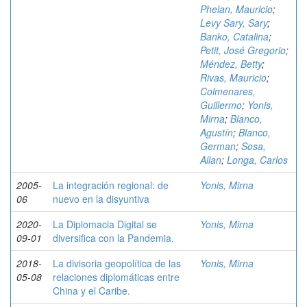
Phelan, Mauricio
;
Levy Sary, Sary
;
Banko, Catalina
;
Petit, José Gregorio
;
Méndez, Betty
;
Rivas, Mauricio
;
Colmenares,
Guillermo
;
Yonis,
Mirna
;
Blanco,
Agustín
;
Blanco,
German
;
Sosa,
Allan
;
Longa, Carlos
2005-
La integración regional: de
Yonis, Mirna
06
nuevo en la disyuntiva
2020-
La Diplomacia Digital se
Yonis, Mirna
09-01
diversifica con la Pandemia.
2018-
La divisoria geopolítica de las
Yonis, Mirna
05-08
relaciones diplomáticas entre
China y el Caribe.