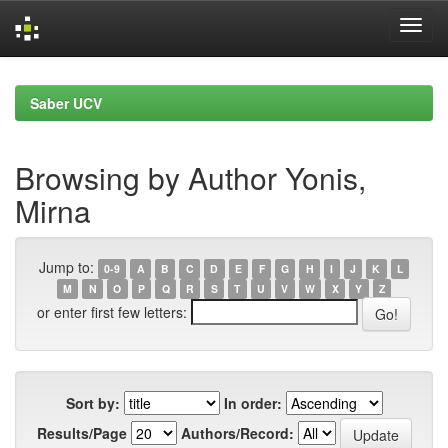
Skip
navigation
Saber UCV
Browsing by Author Yonis,
Mirna
Jump to:
0-9
A
B
C
D
E
F
G
H
I
J
K
L
M
N
O
P
Q
R
S
T
U
V
W
X
Y
Z
or enter first few letters:
Sort by:
In order:
Results/Page
Authors/Record: