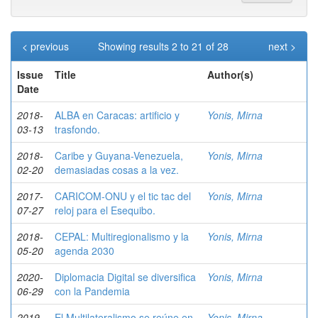
< previous
Showing results 2 to 21 of 28
next >
Issue
Title
Author(s)
Date
2018-
ALBA en Caracas: artificio y
Yonis, Mirna
03-13
trasfondo.
2018-
Caribe y Guyana-Venezuela,
Yonis, Mirna
02-20
demasiadas cosas a la vez.
2017-
CARICOM-ONU y el tic tac del
Yonis, Mirna
07-27
reloj para el Esequibo.
2018-
CEPAL: Multiregionalismo y la
Yonis, Mirna
05-20
agenda 2030
2020-
Diplomacia Digital se diversifica
Yonis, Mirna
06-29
con la Pandemia
2019-
El Multilateralismo se reúne en
Yonis, Mirna