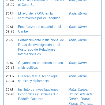
03-20
el Cono Sur.
2017-
El reloj de la ONU en la
Yonis, Mirna
07-30
controversia por el Esequibo
2018-
Enseñanza del español en el
Yonis, Mirna
09-16
Caribe
2009
Fortalecimiento institucional de
Yonis, Mirna
líneas de investigación en el
Postgrado de Relaciones
Internacionales
2019-
Guyana: los beneficios de una
Yonis, Mirna
05-19
crisis política.
2017-
Huracán María, tecnología
Yonis, Mirna
10-04
satelital y diplomacia.
2018-
Instituto de Investigaciones
Peña, Carlos
;
07-26
Económicas y Sociales “Dr.
Struck, Adelaida
;
Rodolfo Quintero
García, Pedro
;
Flores, Zhandra
;