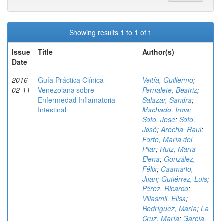
Showing results 1 to 1 of 1
Issue
Title
Author(s)
Date
2016-
Guía Práctica Clínica
Veitía, Guillermo
;
02-11
Venezolana sobre
Pernalete, Beatriz
;
Enfermedad Inflamatoria
Salazar, Sandra
;
Intestinal
Machado, Irma
;
Soto, José
;
Soto,
José
;
Arocha, Raul
;
Forte, María del
Pilar
;
Ruiz, María
Elena
;
González,
Félix
;
Caamaño,
Juan
;
Gutiérrez, Luis
;
Pérez, Ricardo
;
Villasmil, Elisa
;
Rodríguez, María
;
La
Cruz, María
;
García,