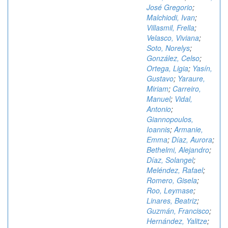
José Gregorio
;
Malchiodi, Ivan
;
Villasmil, Frella
;
Velasco, Viviana
;
Soto, Norelys
;
González, Celso
;
Ortega, Ligia
;
Yasín,
Gustavo
;
Yaraure,
Miriam
;
Carreiro,
Manuel
;
Vidal,
Antonio
;
Giannopoulos,
Ioannis
;
Armanie,
Emma
;
Díaz, Aurora
;
Bethelmi, Alejandro
;
Díaz, Solangel
;
Meléndez, Rafael
;
Romero, Gisela
;
Roo, Leymase
;
Linares, Beatriz
;
Guzmán, Francisco
;
Hernández, Yalitze
;