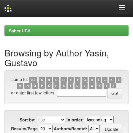
Skip
navigation
Saber UCV
Browsing by Author Yasín,
Gustavo
Jump to:
0-9
A
B
C
D
E
F
G
H
I
J
K
L
M
N
O
P
Q
R
S
T
U
V
W
X
Y
Z
or enter first few letters:
Sort by:
In order:
Results/Page
Authors/Record: