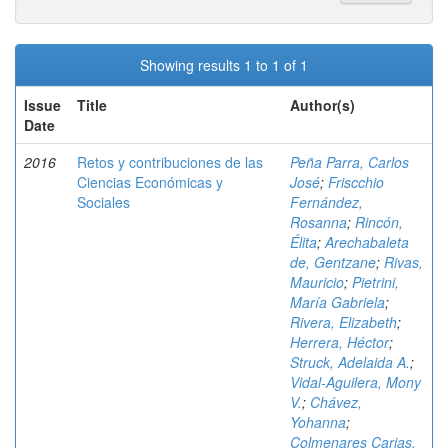
Showing results 1 to 1 of 1
Issue
Title
Author(s)
Date
2016
Retos y contribuciones de las
Peña Parra, Carlos
Ciencias Económicas y
José
;
Friscchio
Sociales
Fernández,
Rosanna
;
Rincón,
Élita
;
Arechabaleta
de, Gentzane
;
Rivas,
Mauricio
;
Pietrini,
María Gabriela
;
Rivera, Elizabeth
;
Herrera, Héctor
;
Struck, Adelaida A.
;
Vidal-Aguilera, Mony
V.
;
Chávez,
Yohanna
;
Colmenares Carias,