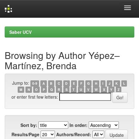
Skip
navigation
Saber UCV
Browsing by Author Yépez–
Martínez, Brenda
Jump to:
0-9
A
B
C
D
E
F
G
H
I
J
K
L
M
N
O
P
Q
R
S
T
U
V
W
X
Y
Z
or enter first few letters:
Sort by:
In order:
Results/Page
Authors/Record: