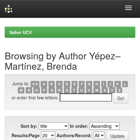
Skip
navigation
Saber UCV
Browsing by Author Yépez–
Martínez, Brenda
Jump to:
0-9
A
B
C
D
E
F
G
H
I
J
K
L
M
N
O
P
Q
R
S
T
U
V
W
X
Y
Z
or enter first few letters:
Sort by:
In order:
Results/Page
Authors/Record: