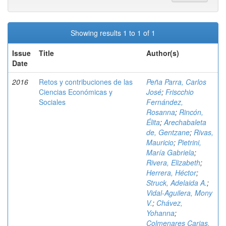
Showing results 1 to 1 of 1
Issue
Title
Author(s)
Date
2016
Retos y contribuciones de las
Peña Parra, Carlos
Ciencias Económicas y
José
;
Friscchio
Sociales
Fernández,
Rosanna
;
Rincón,
Élita
;
Arechabaleta
de, Gentzane
;
Rivas,
Mauricio
;
Pietrini,
María Gabriela
;
Rivera, Elizabeth
;
Herrera, Héctor
;
Struck, Adelaida A.
;
Vidal-Aguilera, Mony
V.
;
Chávez,
Yohanna
;
Colmenares Carias,