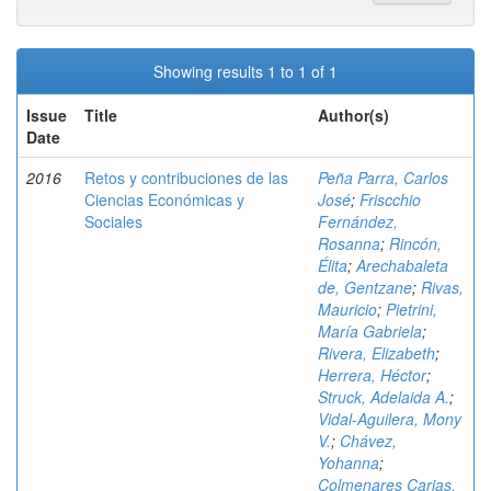
Showing results 1 to 1 of 1
Issue
Title
Author(s)
Date
2016
Retos y contribuciones de las
Peña Parra, Carlos
Ciencias Económicas y
José
;
Friscchio
Sociales
Fernández,
Rosanna
;
Rincón,
Élita
;
Arechabaleta
de, Gentzane
;
Rivas,
Mauricio
;
Pietrini,
María Gabriela
;
Rivera, Elizabeth
;
Herrera, Héctor
;
Struck, Adelaida A.
;
Vidal-Aguilera, Mony
V.
;
Chávez,
Yohanna
;
Colmenares Carias,