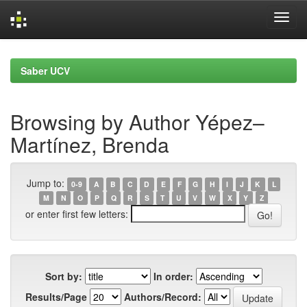
Skip
navigation
Saber UCV
Browsing by Author Yépez–
Martínez, Brenda
Jump to:
0-9
A
B
C
D
E
F
G
H
I
J
K
L
M
N
O
P
Q
R
S
T
U
V
W
X
Y
Z
or enter first few letters:
Sort by:
In order:
Results/Page
Authors/Record: