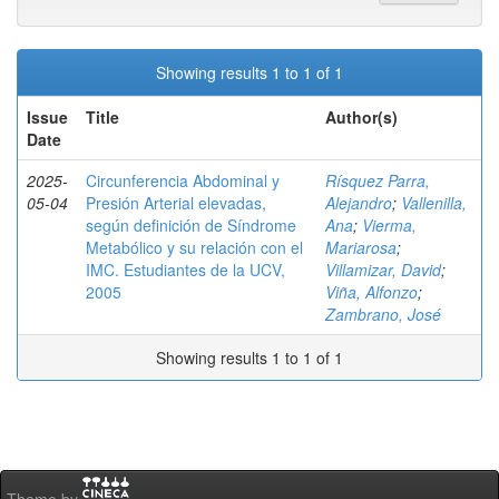
Showing results 1 to 1 of 1
Issue
Title
Author(s)
Date
2025-
Circunferencia Abdominal y
Rísquez Parra,
05-04
Presión Arterial elevadas,
Alejandro
;
Vallenilla,
según definición de Síndrome
Ana
;
Vierma,
Metabólico y su relación con el
Mariarosa
;
IMC. Estudiantes de la UCV,
Villamizar, David
;
2005
Viña, Alfonzo
;
Zambrano, José
Showing results 1 to 1 of 1