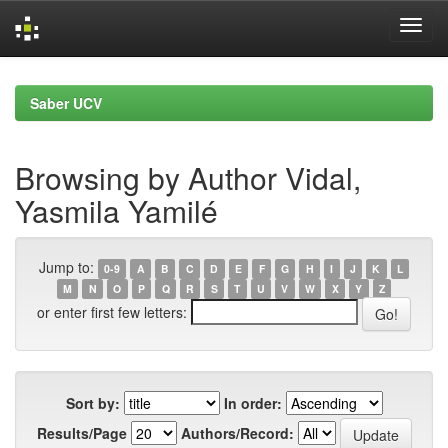
Skip
navigation
Saber UCV
Browsing by Author Vidal,
Yasmila Yamilé
Jump to:
0-9
A
B
C
D
E
F
G
H
I
J
K
L
M
N
O
P
Q
R
S
T
U
V
W
X
Y
Z
or enter first few letters:
Sort by:
In order:
Results/Page
Authors/Record: