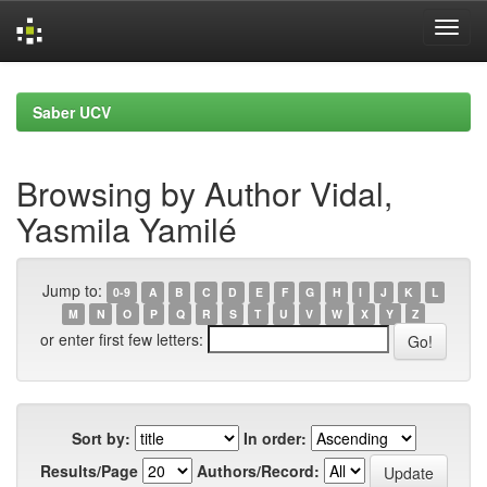
Skip
navigation
Saber UCV
Browsing by Author Vidal,
Yasmila Yamilé
Jump to:
0-9
A
B
C
D
E
F
G
H
I
J
K
L
M
N
O
P
Q
R
S
T
U
V
W
X
Y
Z
or enter first few letters:
Sort by:
In order:
Results/Page
Authors/Record: