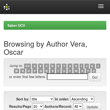
Skip
navigation
Saber UCV
Browsing by Author Vera,
Oscar
Jump to:
0-9
A
B
C
D
E
F
G
H
I
J
K
L
M
N
O
P
Q
R
S
T
U
V
W
X
Y
Z
or enter first few letters:
Sort by:
In order:
Results/Page
Authors/Record: