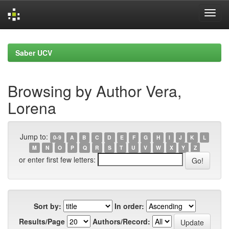
Skip
navigation
Saber UCV
Browsing by Author Vera,
Lorena
Jump to:
0-9
A
B
C
D
E
F
G
H
I
J
K
L
M
N
O
P
Q
R
S
T
U
V
W
X
Y
Z
or enter first few letters:
Sort by:
In order:
Results/Page
Authors/Record: