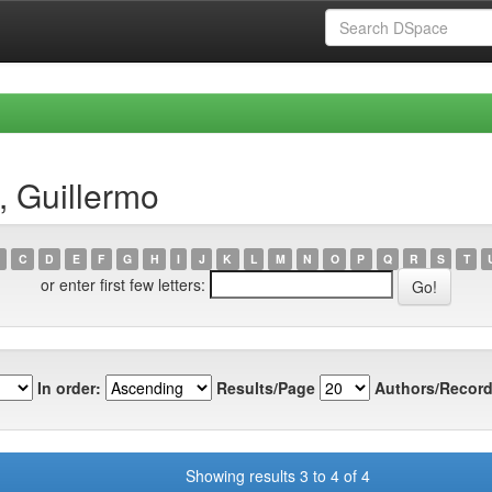
, Guillermo
C
D
E
F
G
H
I
J
K
L
M
N
O
P
Q
R
S
T
or enter first few letters:
In order:
Results/Page
Authors/Record
Showing results 3 to 4 of 4