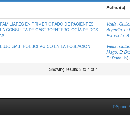
Author(s)
FAMILIARES EN PRIMER GRADO DE PACIENTES
Veitía, Guill
 LA CONSULTA DE GASTROENTEROLOGÍA DE DOS
Angarita, L
;
AS
Pernalete, B
FLUJO GASTROESOFÁGICO EN LA POBLACIÓN
Veitía, Guill
Mago, E
;
Bri
R
;
Dolfo, W
;
Showing results 3 to 4 of 4
DSpace S