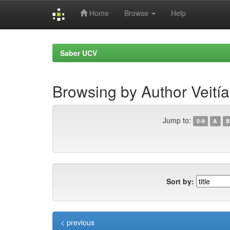
Home
Browse
Help
Skip
navigation
Saber UCV
Browsing by Author Veitía
Jump to:
0-9
A
B
Sort by:
< previous