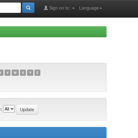
Sign on to:
Language
U
V
W
X
Y
Z
: