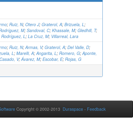
ermo
;
Ruiz, N
;
Otero J
;
Graterol, A
;
Brizuela, L
;
Rodríguez, M
;
Sandoval, C
;
Khassale, M
;
Gledhill, T
;
;
Rodríguez, L
;
La Cruz, M
;
Villarreal, Lara
ermo
;
Ruiz, N
;
Armas, V
;
Graterol, A
;
Del Valle, D
;
zuela, L
;
Marelli, A
;
Angarita, L
;
Romero, G
;
Aponte,
Casado, V
;
Ávarez, M
;
Escobar, E
;
Rojas, G
oftware
Copyright © 2002-2013
Duraspace
-
Feedback