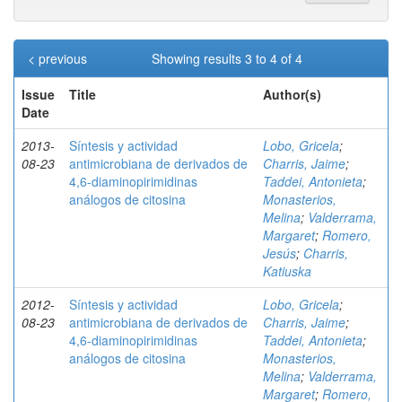
< previous
Showing results 3 to 4 of 4
Issue
Title
Author(s)
Date
2013-
Síntesis y actividad
Lobo, Gricela
;
08-23
antimicrobiana de derivados de
Charris, Jaime
;
4,6-diaminopirimidinas
Taddei, Antonieta
;
análogos de citosina
Monasterios,
Melina
;
Valderrama,
Margaret
;
Romero,
Jesús
;
Charris,
Katiuska
2012-
Síntesis y actividad
Lobo, Gricela
;
08-23
antimicrobiana de derivados de
Charris, Jaime
;
4,6-diaminopirimidinas
Taddei, Antonieta
;
análogos de citosina
Monasterios,
Melina
;
Valderrama,
Margaret
;
Romero,