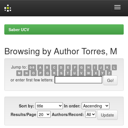
Skip
navigation
Saber UCV
Browsing by Author Torres, M
Jump to:
0-9
A
B
C
D
E
F
G
H
I
J
K
L
M
N
O
P
Q
R
S
T
U
V
W
X
Y
Z
or enter first few letters:
Sort by:
In order:
Results/Page
Authors/Record: