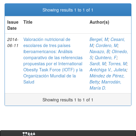
Showing results 1 to 1 of 1
Issue
Title
Author(s)
Date
2014-
Valoración nutricional de
Bergel, M
;
Cesani,
06-11
escolares de tres países
M
;
Cordero, M
;
iberoamericanos: Análisis
Navazo, B
;
Olmedo,
comparativo de las referencias
S
;
Quintero, F
;
propuestas por el International
Sardi, M
;
Torres, M
;
Obesity Task Force (IOTF) y la
Aréchiga V., Julieta
;
Organización Mundial de la
Méndez de Pérez,
Salud
Betty
;
Marrodán,
María D.
Showing results 1 to 1 of 1