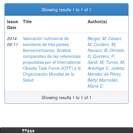
Showing results 1 to 1 of 1
Issue
Title
Author(s)
Date
2014-
Valoración nutricional de
Bergel, M
;
Cesani,
06-11
escolares de tres países
M
;
Cordero, M
;
iberoamericanos: Análisis
Navazo, B
;
Olmedo,
comparativo de las referencias
S
;
Quintero, F
;
propuestas por el International
Sardi, M
;
Torres, M
;
Obesity Task Force (IOTF) y la
Aréchiga V., Julieta
;
Organización Mundial de la
Méndez de Pérez,
Salud
Betty
;
Marrodán,
María D.
Showing results 1 to 1 of 1